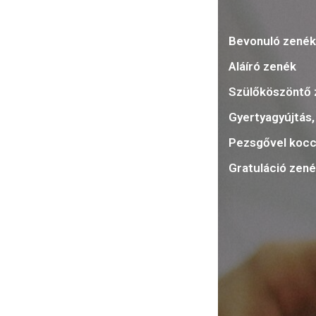
Bevonuló zené
Aláíró zenék
Szülőköszöntő 
Gyertyagyújtás
Pezsgővel kocc
Gratuláció zen