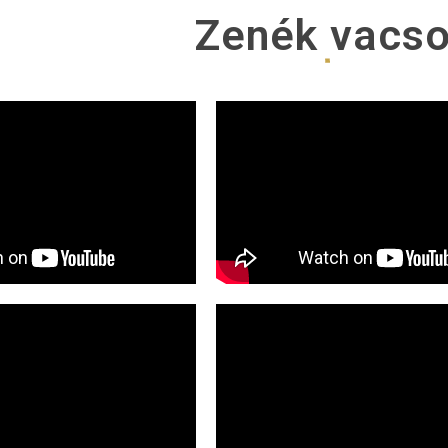
Zenék
vacso