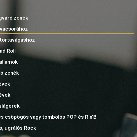
gváró zenék
vacsorához
tortavágáshoz
nd Roll
dallamok
ó zenék
évek
évek
slágerek
s csöpögős vagy tombolós POP és R’n’B
s, ugrálós Rock