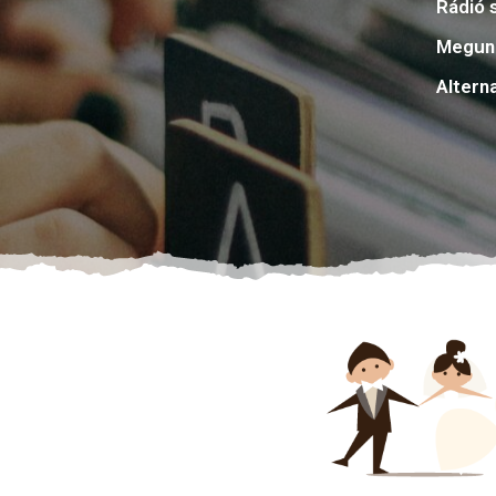
Rádió 
Megunh
Altern