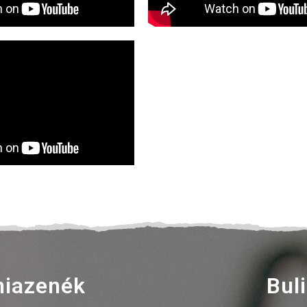
iazenék
Bul