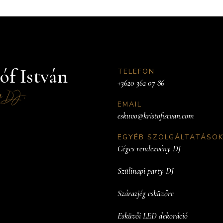
óf István
TELEFON
+3620 362 07 86
g
.
DJ
EMAIL
eskuvo@kristofistvan.com
EGYÉB SZOLGÁLTATÁSOK
Céges rendezvény DJ
Szülinapi party DJ
Szárazjég esküvőre
Esküvői LED dekoráció