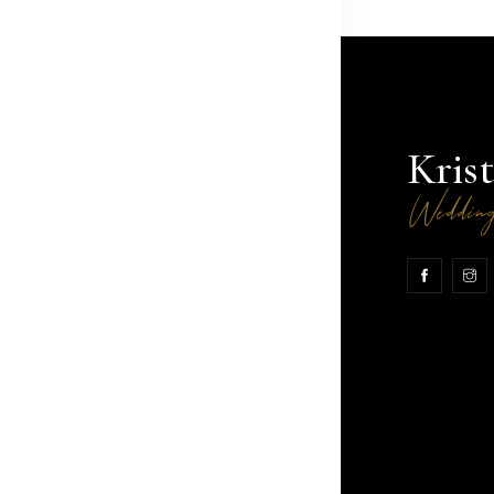
Krist
Weddin