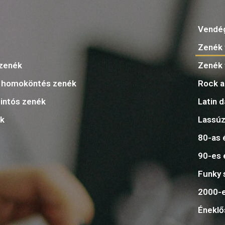
k
Vendé
Zenék 
zenék
Zenék 
, homoköntés zenék
Rock a
intós zenék
Latin 
ék
Lassúz
80-as 
90-es 
Funky 
2000-e
Éneklő