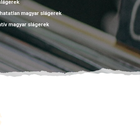
slágerek
atatlan magyar slágerek
atív magyar slágerek