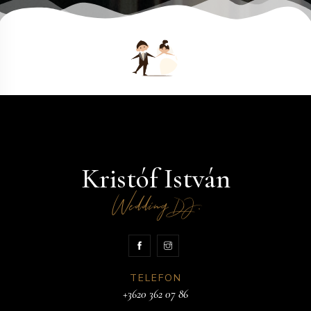
Kristóf István
Wedding
.
DJ
TELEFON
+3620 362 07 86