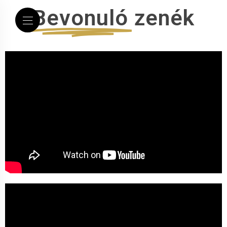
Bevonuló
zenék