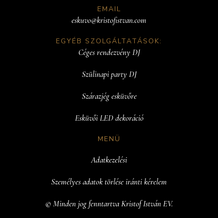
EMAIL
eskuvo@kristofistvan.com
EGYÉB SZOLGÁLTATÁSOK:
Céges rendezvény DJ
Szülinapi party DJ
Szárazjég esküvőre
Esküvői LED dekoráció
MENÜ
Adatkezelési
Személyes adatok törlése iránti kérelem
© Minden jog fenntartva Kristof István EV.