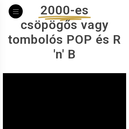
2000-es
csöpögős vagy
tombolós POP és R
'n' B