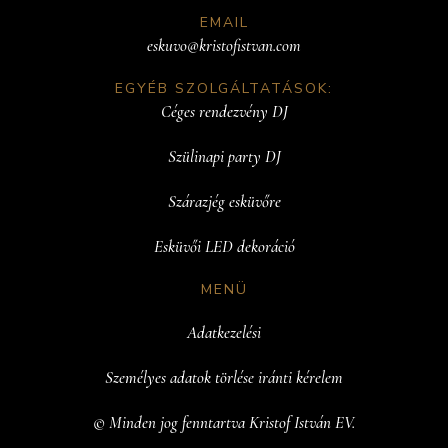
EMAIL
eskuvo@kristofistvan.com
EGYÉB SZOLGÁLTATÁSOK:
Céges rendezvény DJ
Szülinapi party DJ
Szárazjég esküvőre
Esküvői LED dekoráció
MENÜ
Adatkezelési
Személyes adatok törlése iránti kérelem
© Minden jog fenntartva Kristof István EV.