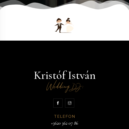
Kristóf István
Wedding
.
DJ
TELEFON
+3620 362 07 86