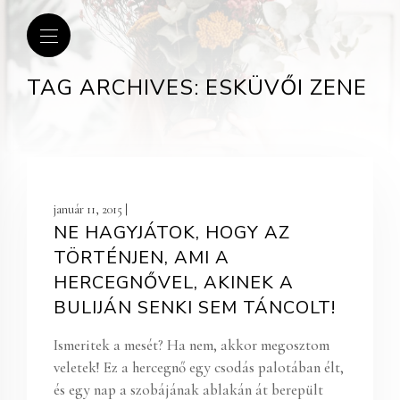
TAG ARCHIVES: ESKÜVŐI ZENE
január 11, 2015 |
NE HAGYJÁTOK, HOGY AZ
TÖRTÉNJEN, AMI A
HERCEGNŐVEL, AKINEK A
BULIJÁN SENKI SEM TÁNCOLT!
Ismeritek a mesét? Ha nem, akkor megosztom
veletek! Ez a hercegnő egy csodás palotában élt,
és egy nap a szobájának ablakán át berepült