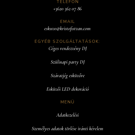
TELEFON
+3620 362 07 86
EMAIL
eskuvo@kristofistvan.com
EGYÉB SZOLGÁLTATÁSOK:
Céges rendezvény DJ
Szülinapi party DJ
Szárazjég esküvőre
Esküvői LED dekoráció
MENÜ
Adatkezelési
Személyes adatok törlése iránti kérelem