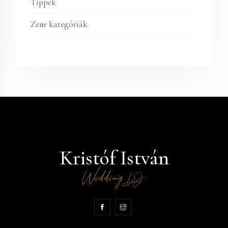
Tippek
Zene kategóriák
Kristóf István
Wedding
.
DJ