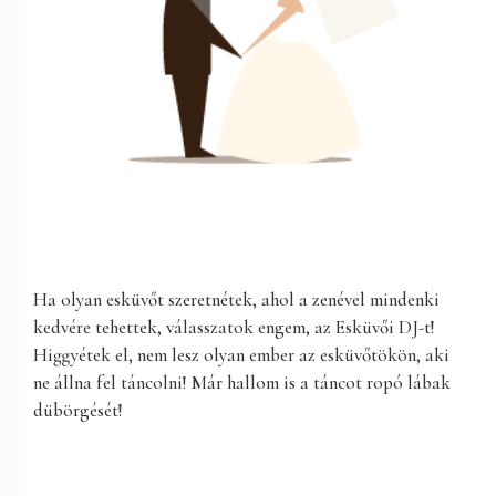
Ha olyan esküvőt szeretnétek, ahol a zenével mindenki
kedvére tehettek, válasszatok engem, az Esküvői DJ-t!
Higgyétek el, nem lesz olyan ember az esküvőtökön, aki
ne állna fel táncolni! Már hallom is a táncot ropó lábak
dübörgését!