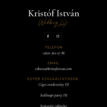
Kristóf István
Wedding
.
DJ
TELEFON
+3620 362 07 86
EMAIL
eskuvo@kristofistvan.com
EGYÉB SZOLGÁLTATÁSOK:
Céges rendezvény DJ
Szülinapi party DJ
Szárazjég esküvőre