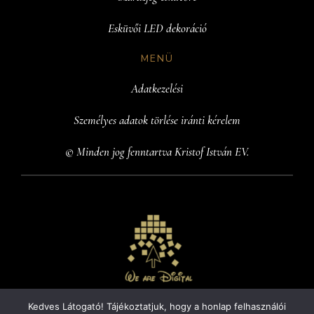
Esküvői LED dekoráció
MENÜ
Adatkezelési
Személyes adatok törlése iránti kérelem
© Minden jog fenntartva Kristof István EV.
Kedves Látogató! Tájékoztatjuk, hogy a honlap felhasználói
Te is szeretnél egy ilyen weboldalt?