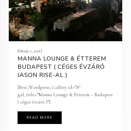
február 2, 2016 |
MANNA LOUNGE & ÉTTEREM
BUDAPEST ( CÉGES ÉVZÁRÓ
JASON RISE-AL )
[Best_Wordpress_Gallery id=”8″
gal_title=”Manna Lounge & Étterem – Budapest
( céges évzáró )”]
READ MORE