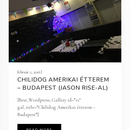
február 2, 2016 |
CHILIDOG AMERIKAI ÉTTEREM
– BUDAPEST (JASON RISE-AL)
[Best_Wordpress_Gallery id=”11″
gal_title=”Chilidog Amerikai étterem –
Budapest”]