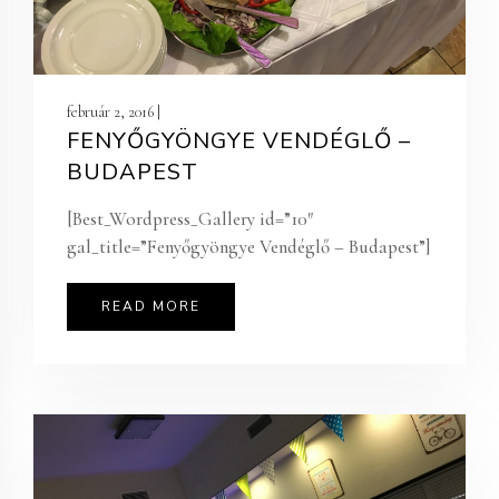
február 2, 2016 |
FENYŐGYÖNGYE VENDÉGLŐ –
BUDAPEST
[Best_Wordpress_Gallery id=”10″
gal_title=”Fenyőgyöngye Vendéglő – Budapest”]
READ MORE