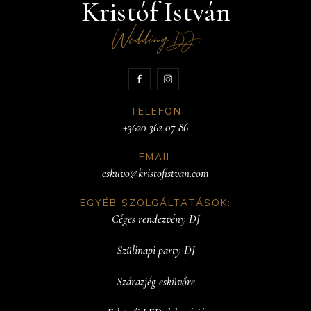
Kristóf István
Wedding
.
DJ
TELEFON
+3620 362 07 86
EMAIL
eskuvo@kristofistvan.com
EGYÉB SZOLGÁLTATÁSOK:
Céges rendezvény DJ
Szülinapi party DJ
Szárazjég esküvőre