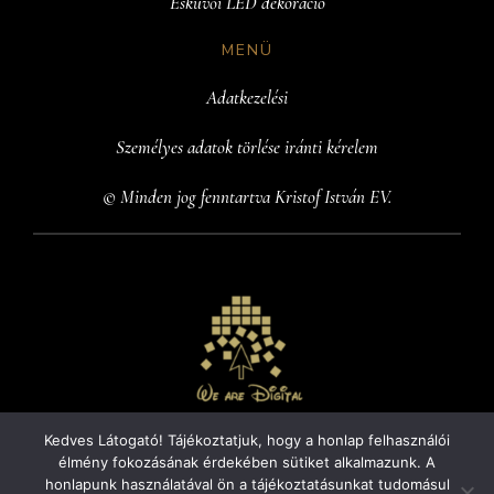
Esküvői LED dekoráció
MENÜ
Adatkezelési
Személyes adatok törlése iránti kérelem
© Minden jog fenntartva Kristof István EV.
Kedves Látogató! Tájékoztatjuk, hogy a honlap felhasználói
Te is szeretnél egy ilyen weboldalt?
élmény fokozásának érdekében sütiket alkalmazunk. A
honlapunk használatával ön a tájékoztatásunkat tudomásul