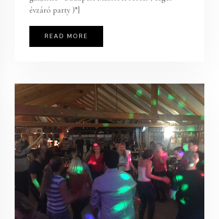
évzáró party )”]
READ MORE