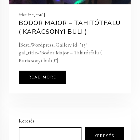
február 2, 2016 |
BODOR MAJOR – TAHITÓTFALU
( KARÁCSONYI BULI )
[Best_Wordpress_Gallery id=”15″
gal_title=”Bodor Major – Tahitótfalu (
Karácsonyi buli )”]
READ MORE
Keresés
KERESÉS