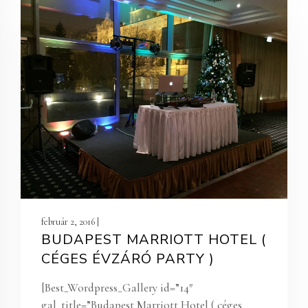
február 2, 2016 |
BUDAPEST MARRIOTT HOTEL (
CÉGES ÉVZÁRÓ PARTY )
[Best_Wordpress_Gallery id=”14″
gal_title=”Budapest Marriott Hotel ( céges